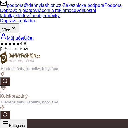
podpora@dannyfashion.cz
·
Zákaznická podpora
Podpora
Doprava a platba
Vrácení a reklamace
Velikostní
tabulky
Sledování objednávky
Doprava a platba
Více
Můj účet
Účet
★★★★★
4.8
|
2.5k+ recenzí
Košík
prázdný
Kategorie