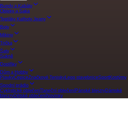
Bundy a Kabáty
Obleky a Saka
Tepláky Kalhoty Jeany
Boty
Mikiny
Trička
Šaty
Sukně
Doplňky
Dům a Hobby
Plavky
Čepice
Značkové Tenisky
Lego stavebnice
Sport
Kostýmy
Spodní prádlo
Cyklistické oblečení
Taneční oblečení
Pánské blejzry
Dámské
blejzry
Dětské oblečení
Novinky