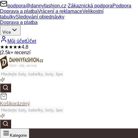
podpora@dannyfashion.cz
·
Zákaznická podpora
Podpora
Doprava a platba
Vrácení a reklamace
Velikostní
tabulky
Sledování objednávky
Doprava a platba
Více
Můj účet
Účet
★★★★★
4.8
|
2.5k+ recenzí
Košík
prázdný
Kategorie