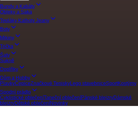
Bundy a Kabáty
Obleky a Saka
Tepláky Kalhoty Jeany
Boty
Mikiny
Trička
Šaty
Sukně
Doplňky
Dům a Hobby
Plavky
Čepice
Značkové Tenisky
Lego stavebnice
Sport
Kostýmy
Spodní prádlo
Cyklistické oblečení
Taneční oblečení
Pánské blejzry
Dámské
blejzry
Dětské oblečení
Novinky