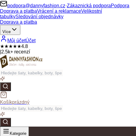
podpora@dannyfashion.cz
·
Zákaznická podpora
Podpora
Doprava a platba
Vrácení a reklamace
Velikostní
tabulky
Sledování objednávky
Doprava a platba
Více
Můj účet
Účet
★★★★★
4.8
|
2.5k+ recenzí
Košík
prázdný
Kategorie