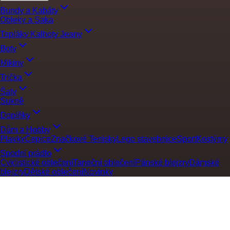
Bundy a Kabáty
Obleky a Saka
Tepláky Kalhoty Jeany
Boty
Mikiny
Trička
Šaty
Sukně
Doplňky
Dům a Hobby
Plavky
Čepice
Značkové Tenisky
Lego stavebnice
Sport
Kostýmy
Spodní prádlo
Cyklistické oblečení
Taneční oblečení
Pánské blejzry
Dámské
blejzry
Dětské oblečení
Novinky