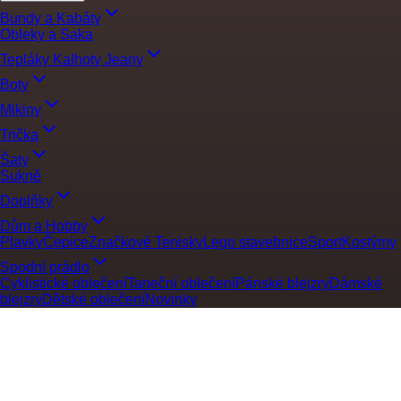
Bundy a Kabáty
Obleky a Saka
Tepláky Kalhoty Jeany
Boty
Mikiny
Trička
Šaty
Sukně
Doplňky
Dům a Hobby
Plavky
Čepice
Značkové Tenisky
Lego stavebnice
Sport
Kostýmy
Spodní prádlo
Cyklistické oblečení
Taneční oblečení
Pánské blejzry
Dámské
blejzry
Dětské oblečení
Novinky