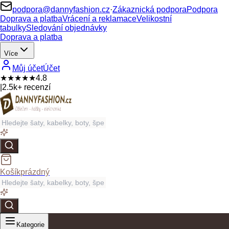
podpora@dannyfashion.cz
·
Zákaznická podpora
Podpora
Doprava a platba
Vrácení a reklamace
Velikostní
tabulky
Sledování objednávky
Doprava a platba
Více
Můj účet
Účet
★★★★★
4.8
|
2.5k+ recenzí
Košík
prázdný
Kategorie