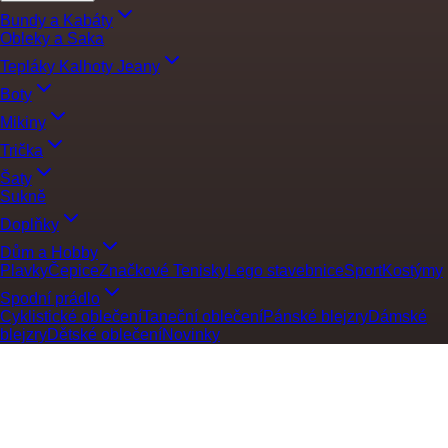
Bundy a Kabáty
Obleky a Saka
Tepláky Kalhoty Jeany
Boty
Mikiny
Trička
Šaty
Sukně
Doplňky
Dům a Hobby
Plavky
Čepice
Značkové Tenisky
Lego stavebnice
Sport
Kostýmy
Spodní prádlo
Cyklistické oblečení
Taneční oblečení
Pánské blejzry
Dámské
blejzry
Dětské oblečení
Novinky