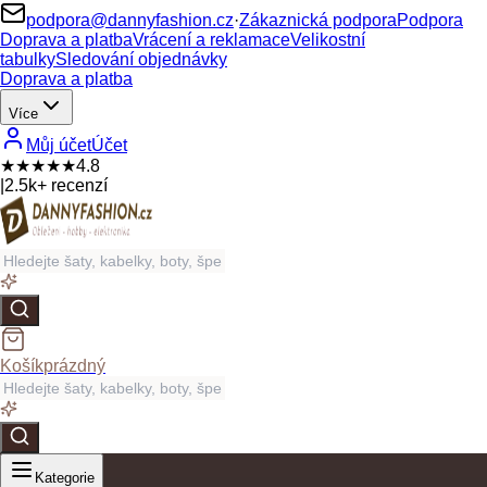
podpora@dannyfashion.cz
·
Zákaznická podpora
Podpora
Doprava a platba
Vrácení a reklamace
Velikostní
tabulky
Sledování objednávky
Doprava a platba
Více
Můj účet
Účet
★★★★★
4.8
|
2.5k+ recenzí
Košík
prázdný
Kategorie