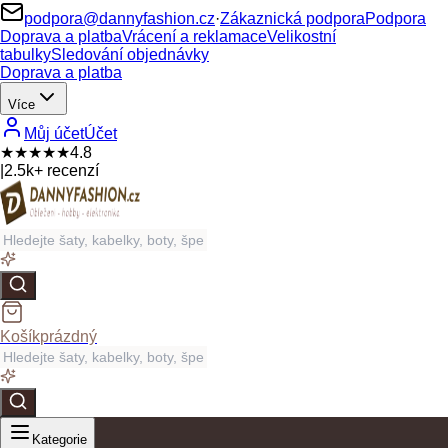
podpora@dannyfashion.cz
·
Zákaznická podpora
Podpora
Doprava a platba
Vrácení a reklamace
Velikostní
tabulky
Sledování objednávky
Doprava a platba
Více
Můj účet
Účet
★★★★★
4.8
|
2.5k+ recenzí
Košík
prázdný
Kategorie