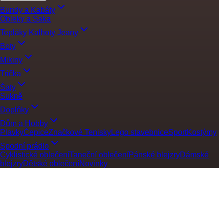
Bundy a Kabáty
Obleky a Saka
Tepláky Kalhoty Jeany
Boty
Mikiny
Trička
Šaty
Sukně
Doplňky
Dům a Hobby
Plavky
Čepice
Značkové Tenisky
Lego stavebnice
Sport
Kostýmy
Spodní prádlo
Cyklistické oblečení
Taneční oblečení
Pánské blejzry
Dámské
blejzry
Dětské oblečení
Novinky