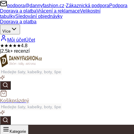
podpora@dannyfashion.cz
·
Zákaznická podpora
Podpora
Doprava a platba
Vrácení a reklamace
Velikostní
tabulky
Sledování objednávky
Doprava a platba
Více
Můj účet
Účet
★★★★★
4.8
|
2.5k+ recenzí
Košík
prázdný
Kategorie