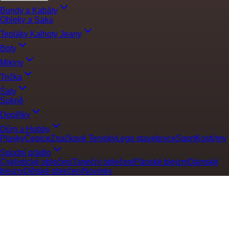
Bundy a Kabáty
Obleky a Saka
Tepláky Kalhoty Jeany
Boty
Mikiny
Trička
Šaty
Sukně
Doplňky
Dům a Hobby
Plavky
Čepice
Značkové Tenisky
Lego stavebnice
Sport
Kostýmy
Spodní prádlo
Cyklistické oblečení
Taneční oblečení
Pánské blejzry
Dámské
blejzry
Dětské oblečení
Novinky