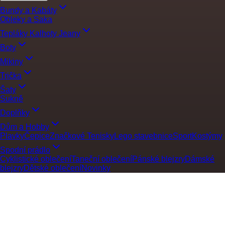
Bundy a Kabáty
Obleky a Saka
Tepláky Kalhoty Jeany
Boty
Mikiny
Trička
Šaty
Sukně
Doplňky
Dům a Hobby
Plavky
Čepice
Značkové Tenisky
Lego stavebnice
Sport
Kostýmy
Spodní prádlo
Cyklistické oblečení
Taneční oblečení
Pánské blejzry
Dámské
blejzry
Dětské oblečení
Novinky