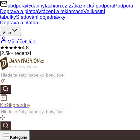
podpora@dannyfashion.cz
·
Zákaznická podpora
Podpora
Doprava a platba
Vrácení a reklamace
Velikostní
tabulky
Sledování objednávky
Doprava a platba
Více
Můj účet
Účet
★★★★★
4.8
|
2.5k+ recenzí
Košík
prázdný
Kategorie