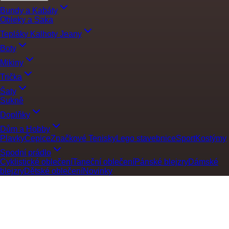
Bundy a Kabáty
Obleky a Saka
Tepláky Kalhoty Jeany
Boty
Mikiny
Trička
Šaty
Sukně
Doplňky
Dům a Hobby
Plavky
Čepice
Značkové Tenisky
Lego stavebnice
Sport
Kostýmy
Spodní prádlo
Cyklistické oblečení
Taneční oblečení
Pánské blejzry
Dámské
blejzry
Dětské oblečení
Novinky