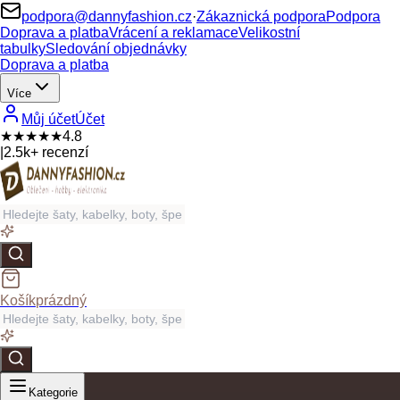
podpora@dannyfashion.cz
·
Zákaznická podpora
Podpora
Doprava a platba
Vrácení a reklamace
Velikostní
tabulky
Sledování objednávky
Doprava a platba
Více
Můj účet
Účet
★★★★★
4.8
|
2.5k+ recenzí
Košík
prázdný
Kategorie