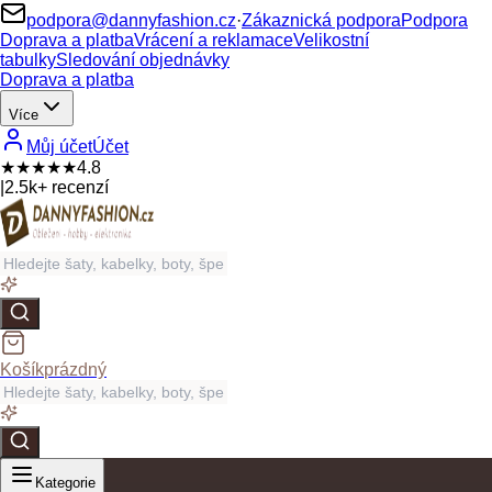
podpora@dannyfashion.cz
·
Zákaznická podpora
Podpora
Doprava a platba
Vrácení a reklamace
Velikostní
tabulky
Sledování objednávky
Doprava a platba
Více
Můj účet
Účet
★★★★★
4.8
|
2.5k+ recenzí
Košík
prázdný
Kategorie