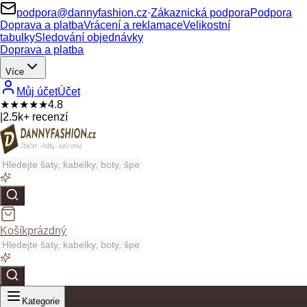
podpora@dannyfashion.cz
·
Zákaznická podpora
Podpora
Doprava a platba
Vrácení a reklamace
Velikostní
tabulky
Sledování objednávky
Doprava a platba
Více
Můj účet
Účet
★★★★★
4.8
|
2.5k+ recenzí
Košík
prázdný
Kategorie