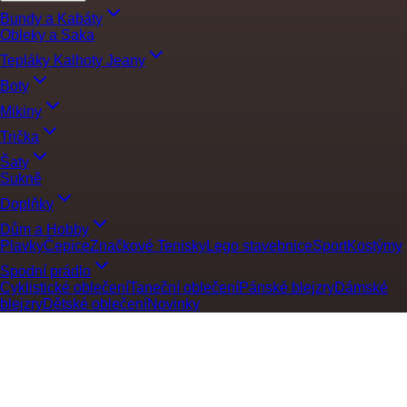
Bundy a Kabáty
Obleky a Saka
Tepláky Kalhoty Jeany
Boty
Mikiny
Trička
Šaty
Sukně
Doplňky
Dům a Hobby
Plavky
Čepice
Značkové Tenisky
Lego stavebnice
Sport
Kostýmy
Spodní prádlo
Cyklistické oblečení
Taneční oblečení
Pánské blejzry
Dámské
blejzry
Dětské oblečení
Novinky