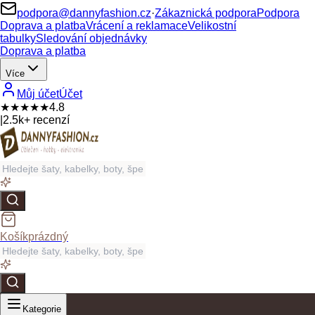
podpora@dannyfashion.cz
·
Zákaznická podpora
Podpora
Doprava a platba
Vrácení a reklamace
Velikostní
tabulky
Sledování objednávky
Doprava a platba
Více
Můj účet
Účet
★★★★★
4.8
|
2.5k+ recenzí
Košík
prázdný
Kategorie