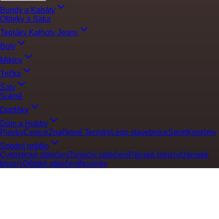
Bundy a Kabáty
Obleky a Saka
Tepláky Kalhoty Jeany
Boty
Mikiny
Trička
Šaty
Sukně
Doplňky
Dům a Hobby
Plavky
Čepice
Značkové Tenisky
Lego stavebnice
Sport
Kostýmy
Spodní prádlo
Cyklistické oblečení
Taneční oblečení
Pánské blejzry
Dámské
blejzry
Dětské oblečení
Novinky