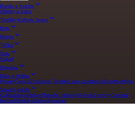
Bundy a Kabáty
Obleky a Saka
Tepláky Kalhoty Jeany
Boty
Mikiny
Trička
Šaty
Sukně
Doplňky
Dům a Hobby
Plavky
Čepice
Značkové Tenisky
Lego stavebnice
Sport
Kostýmy
Spodní prádlo
Cyklistické oblečení
Taneční oblečení
Pánské blejzry
Dámské
blejzry
Dětské oblečení
Novinky