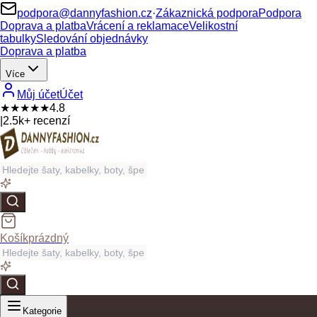
podpora@dannyfashion.cz
·
Zákaznická podpora
Podpora
Doprava a platba
Vrácení a reklamace
Velikostní
tabulky
Sledování objednávky
Doprava a platba
Více
Můj účet
Účet
★★★★★
4.8
|
2.5k+ recenzí
Košík
prázdný
Kategorie