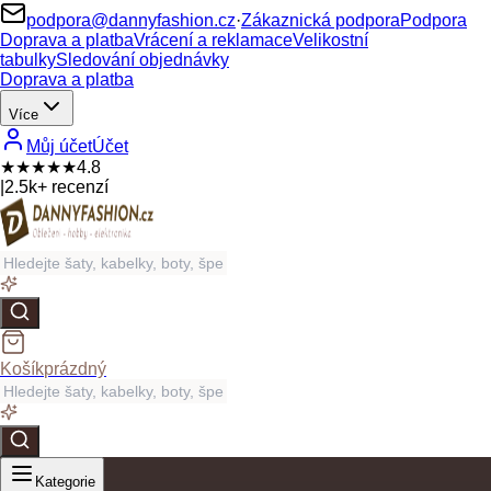
podpora@dannyfashion.cz
·
Zákaznická podpora
Podpora
Doprava a platba
Vrácení a reklamace
Velikostní
tabulky
Sledování objednávky
Doprava a platba
Více
Můj účet
Účet
★★★★★
4.8
|
2.5k+ recenzí
Košík
prázdný
Kategorie