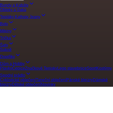
Bundy a Kabáty
Obleky a Saka
Tepláky Kalhoty Jeany
Boty
Mikiny
Trička
Šaty
Sukně
Doplňky
Dům a Hobby
Plavky
Čepice
Značkové Tenisky
Lego stavebnice
Sport
Kostýmy
Spodní prádlo
Cyklistické oblečení
Taneční oblečení
Pánské blejzry
Dámské
blejzry
Dětské oblečení
Novinky