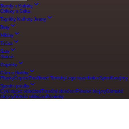
Bundy a Kabáty
Obleky a Saka
Tepláky Kalhoty Jeany
Boty
Mikiny
Trička
Šaty
Sukně
Doplňky
Dům a Hobby
Plavky
Čepice
Značkové Tenisky
Lego stavebnice
Sport
Kostýmy
Spodní prádlo
Cyklistické oblečení
Taneční oblečení
Pánské blejzry
Dámské
blejzry
Dětské oblečení
Novinky