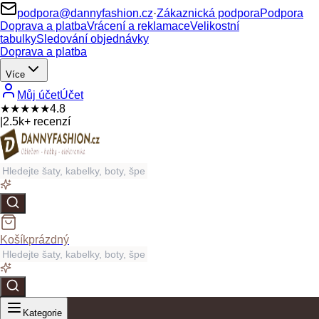
podpora@dannyfashion.cz
·
Zákaznická podpora
Podpora
Doprava a platba
Vrácení a reklamace
Velikostní
tabulky
Sledování objednávky
Doprava a platba
Více
Můj účet
Účet
★★★★★
4.8
|
2.5k+ recenzí
Košík
prázdný
Kategorie