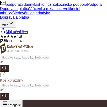
podpora@dannyfashion.cz
·
Zákaznická podpora
Podpora
Doprava a platba
Vrácení a reklamace
Velikostní
tabulky
Sledování objednávky
Doprava a platba
Více
Můj účet
Účet
★★★★★
4.8
|
2.5k+ recenzí
Košík
prázdný
Kategorie