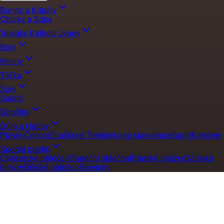
Bundy a Kabáty
Obleky a Saka
Tepláky Kalhoty Jeany
Boty
Mikiny
Trička
Šaty
Sukně
Doplňky
Dům a Hobby
Plavky
Čepice
Značkové Tenisky
Lego stavebnice
Sport
Kostýmy
Spodní prádlo
Cyklistické oblečení
Taneční oblečení
Pánské blejzry
Dámské
blejzry
Dětské oblečení
Novinky