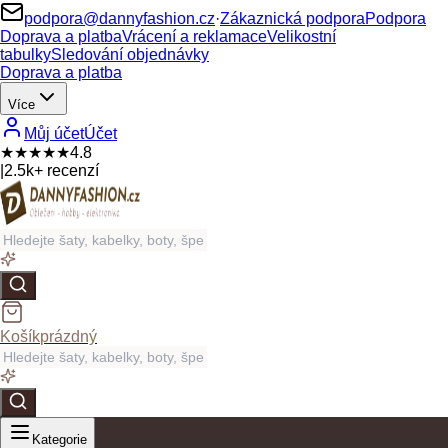
podpora@dannyfashion.cz
·
Zákaznická podpora
Podpora
Doprava a platba
Vrácení a reklamace
Velikostní
tabulky
Sledování objednávky
Doprava a platba
Více
Můj účet
Účet
★★★★★
4.8
|
2.5k+ recenzí
Košík
prázdný
Kategorie