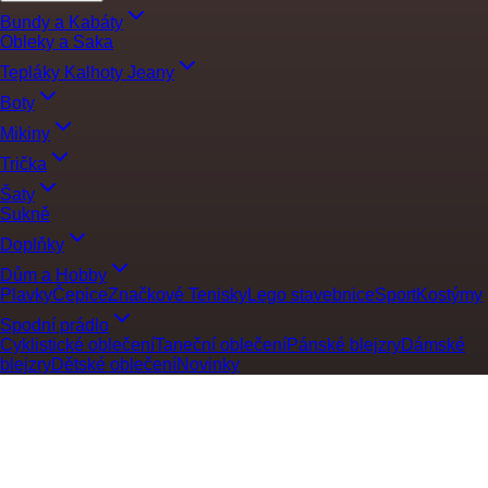
Bundy a Kabáty
Obleky a Saka
Tepláky Kalhoty Jeany
Boty
Mikiny
Trička
Šaty
Sukně
Doplňky
Dům a Hobby
Plavky
Čepice
Značkové Tenisky
Lego stavebnice
Sport
Kostýmy
Spodní prádlo
Cyklistické oblečení
Taneční oblečení
Pánské blejzry
Dámské
blejzry
Dětské oblečení
Novinky