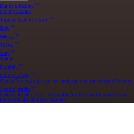
Bundy a Kabáty
Obleky a Saka
Tepláky Kalhoty Jeany
Boty
Mikiny
Trička
Šaty
Sukně
Doplňky
Dům a Hobby
Plavky
Čepice
Značkové Tenisky
Lego stavebnice
Sport
Kostýmy
Spodní prádlo
Cyklistické oblečení
Taneční oblečení
Pánské blejzry
Dámské
blejzry
Dětské oblečení
Novinky