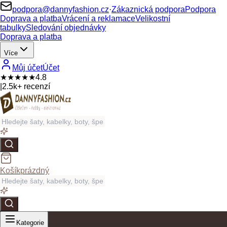
podpora@dannyfashion.cz
·
Zákaznická podpora
Podpora
Doprava a platba
Vrácení a reklamace
Velikostní
tabulky
Sledování objednávky
Doprava a platba
Více
Můj účet
Účet
★★★★★
4.8
|
2.5k+ recenzí
Košík
prázdný
Kategorie