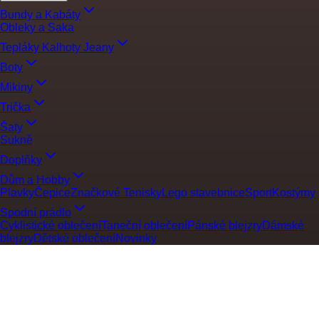
Bundy a Kabáty
Obleky a Saka
Tepláky Kalhoty Jeany
Boty
Mikiny
Trička
Šaty
Sukně
Doplňky
Dům a Hobby
Plavky
Čepice
Značkové Tenisky
Lego stavebnice
Sport
Kostýmy
Spodní prádlo
Cyklistické oblečení
Taneční oblečení
Pánské blejzry
Dámské
blejzry
Dětské oblečení
Novinky