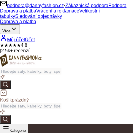
podpora@dannyfashion.cz
·
Zákaznická podpora
Podpora
Doprava a platba
Vrácení a reklamace
Velikostní
tabulky
Sledování objednávky
Doprava a platba
Více
Můj účet
Účet
★★★★★
4.8
|
2.5k+ recenzí
Košík
prázdný
Kategorie